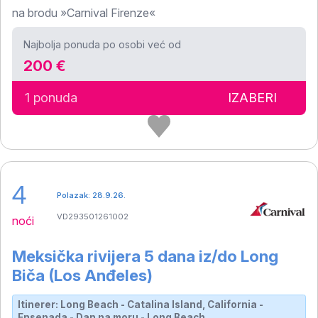
na brodu »Carnival Firenze«
Najbolja ponuda po osobi već od
200 €
1 ponuda
IZABERI
4
Polazak: 28.9.26.
VD293501261002
noći
Meksička rivijera 5 dana iz/do Long
Biča (Los Anđeles)
Itinerer: Long Beach - Catalina Island, California -
Ensenada - Dan na moru - Long Beach