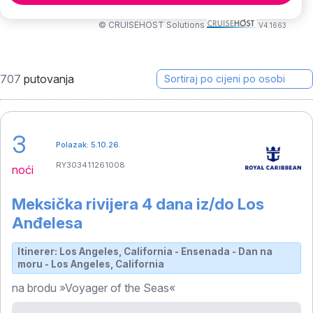
© CRUISEHOST Solutions
V4.1663
707
putovanja
3
Polazak: 5.10.26.
RY303411261008
noći
Meksička rivijera 4 dana iz/do Los
Anđelesa
Itinerer: Los Angeles, California - Ensenada - Dan na
moru - Los Angeles, California
na brodu »Voyager of the Seas«