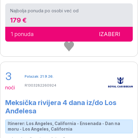
Najbolja ponuda po osobi već od
179 €
1 ponuda
IZABERI
3
Polazak: 21.9.26.
R1303282260924
noći
Meksička rivijera 4 dana iz/do Los
Anđelesa
Itinerer: Los Angeles, California - Ensenada - Dan na
moru - Los Angeles, California