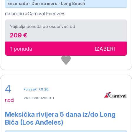
Ensenada - Dan na moru - Long Beach
na brodu »Carnival Firenze«
Najbolja ponuda po osobi već od
209 €
1 ponuda
IZABERI
4
Polazak: 7.9.26.
VD293490260911
noći
Meksička rivijera 5 dana iz/do Long
Biča (Los Anđeles)