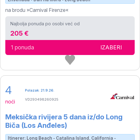
na brodu »Carnival Firenze«
Najbolja ponuda po osobi već od
205 €
1 ponuda
IZABERI
4
Polazak: 21.9.26.
VD293498260925
noći
Meksička rivijera 5 dana iz/do Long
Biča (Los Anđeles)
Itinerer: Long Beach - Catalina Island, California -