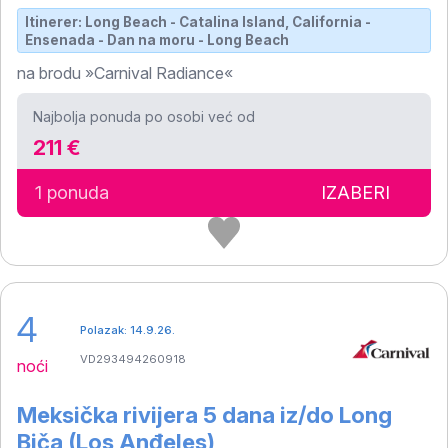
Itinerer: Long Beach - Catalina Island, California -
Ensenada - Dan na moru - Long Beach
na brodu »Carnival Radiance«
Najbolja ponuda po osobi već od
211 €
1 ponuda
IZABERI
4
Polazak: 14.9.26.
VD293494260918
noći
Meksička rivijera 5 dana iz/do Long
Biča (Los Anđeles)