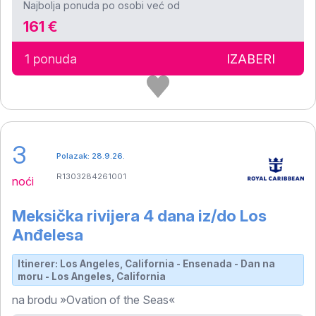
Najbolja ponuda po osobi već od
161 €
1 ponuda
IZABERI
3
Polazak: 28.9.26.
R1303284261001
noći
Meksička rivijera 4 dana iz/do Los
Anđelesa
Itinerer: Los Angeles, California - Ensenada - Dan na
moru - Los Angeles, California
na brodu »Ovation of the Seas«