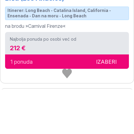
Itinerer: Long Beach - Catalina Island, California -
Ensenada - Dan na moru - Long Beach
na brodu »Carnival Firenze«
Najbolja ponuda po osobi već od
212 €
1 ponuda
IZABERI
4
Polazak: 31.8.26.
VD293486260904
noći
Meksička rivijera 5 dana iz/do Long