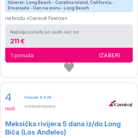
Itinerer: Long Beach - Catalina Island, California -
Ensenada - Dan na moru - Long Beach
na brodu »Carnival Firenze«
Najbolja ponuda po osobi već od
211 €
1 ponuda
IZABERI
4
Polazak: 8.9.26.
V7293491260912
noći
Meksička rivijera 5 dana iz/do Long
Biča (Los Anđeles)