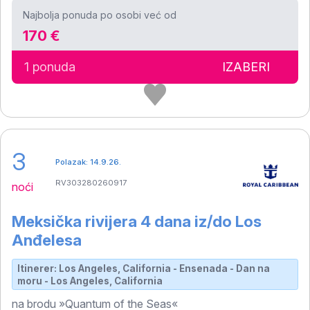
Najbolja ponuda po osobi već od
170 €
1 ponuda
IZABERI
3
Polazak: 14.9.26.
RV303280260917
noći
Meksička rivijera 4 dana iz/do Los
Anđelesa
Itinerer: Los Angeles, California - Ensenada - Dan na
moru - Los Angeles, California
na brodu »Quantum of the Seas«