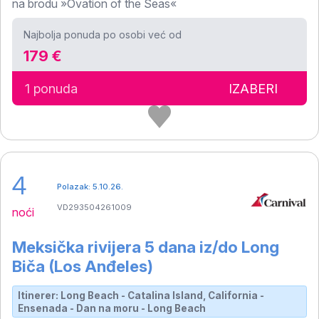
na brodu »Ovation of the Seas«
Najbolja ponuda po osobi već od
179 €
1 ponuda
IZABERI
4
Polazak: 5.10.26.
VD293504261009
noći
Meksička rivijera 5 dana iz/do Long
Biča (Los Anđeles)
Itinerer: Long Beach - Catalina Island, California -
Ensenada - Dan na moru - Long Beach