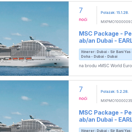
7
Polazak: 15.1.28.
noći
MXPMO10000093
MSC Package - Per
ab/an Dubai - EA
Itinerer: Dubai - Sir Bani Ya
Doha - Dubai - Dubai
na brodu »MSC World Eur
7
Polazak: 5.2.28.
noći
MXPMO1000023
MSC Package - Per
ab/an Dubai - EA
Itinerer: Dubai - Sir Bani Ya