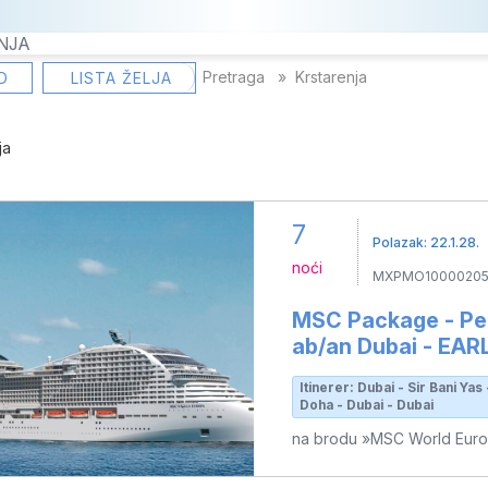
NJA
Pretraga
Krstarenja
D
LISTA ŽELJA
ja
7
Polazak: 22.1.28.
noći
MXPMO10000205
MSC Package - Per
ab/an Dubai - EA
Itinerer: Dubai - Sir Bani Ya
Doha - Dubai - Dubai
na brodu »MSC World Eur