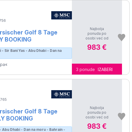
756
Najbolja
sischer Golf 8 Tage
ponuda po
osobi već od
LY BOOKING
983 €
i - Sir Bani Yas - Abu Dhabi - Dan na
opa«
3 ponude
IZABERI
765
Najbolja
sischer Golf 8 Tage
ponuda po
osobi već od
RLY BOOKING
983 €
s - Abu Dhabi - Dan na moru - Bahrain -