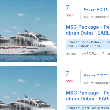
7
Polazak: 9.12.27.
noći
MXPMO10000119
MSC Package - Per
ab/an Doha - EAR
Itinerer: Doha - Dubai - Duba
moru - Bahrain - Doha
na brodu »MSC World Eur
7
Polazak: 11.12.27.
noći
MXPMO10000107
MSC Package - Per
ab/an Dubai - EA
Itinerer: Dubai - Sir Bani Ya