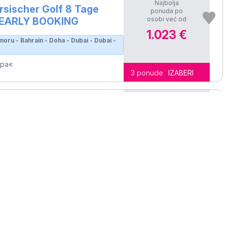
Najbolja
sischer Golf 8 Tage
ponuda po
osobi već od
- EARLY BOOKING
1.023 €
moru - Bahrain - Doha - Dubai - Dubai -
opa«
3 ponude
IZABERI
2704
Najbolja
sischer Golf 8 Tage
ponuda po
osobi već od
LY BOOKING
1.043 €
i - Sir Bani Yas - Abu Dhabi - Dan na
opa«
3 ponude
IZABERI