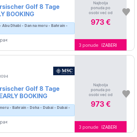
Najbolja
sischer Golf 8 Tage
ponuda po
osobi već od
RLY BOOKING
973 €
s - Abu Dhabi - Dan na moru - Bahrain -
opa«
3 ponude
IZABERI
3094
Najbolja
sischer Golf 8 Tage
ponuda po
osobi već od
- EARLY BOOKING
973 €
moru - Bahrain - Doha - Dubai - Dubai -
opa«
3 ponude
IZABERI