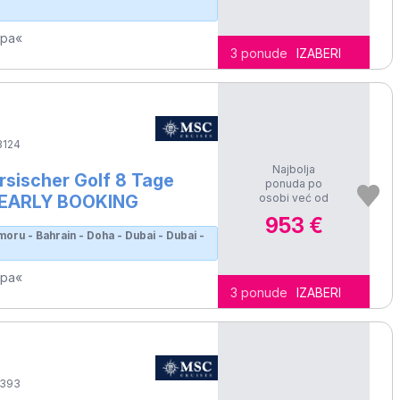
opa«
3 ponude
IZABERI
124
Najbolja
sischer Golf 8 Tage
ponuda po
osobi već od
- EARLY BOOKING
953 €
moru - Bahrain - Doha - Dubai - Dubai -
opa«
3 ponude
IZABERI
393