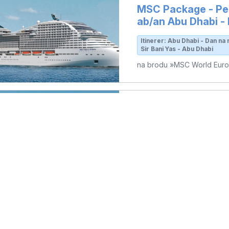
MSC Package - Per
ab/an Abu Dhabi 
Itinerer: Abu Dhabi - Dan na 
Sir Bani Yas - Abu Dhabi
na brodu »MSC World Eur
7
Polazak: 9.3.28.
noći
MXPMO1000009
MSC Package - Per
ab/an Doha - EAR
Itinerer: Doha - Dubai - Duba
moru - Bahrain - Doha
na brodu »MSC World Eur