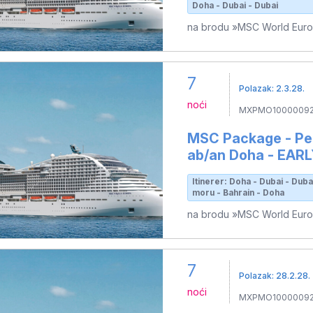
Doha - Dubai - Dubai
na brodu »MSC World Eur
7
Polazak: 2.3.28.
noći
MXPMO1000009
MSC Package - Per
ab/an Doha - EAR
Itinerer: Doha - Dubai - Duba
moru - Bahrain - Doha
na brodu »MSC World Eur
7
Polazak: 28.2.28.
noći
MXPMO1000009