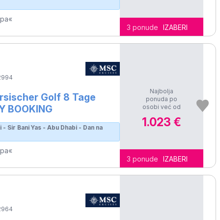
opa«
3 ponude
IZABERI
2994
Najbolja
sischer Golf 8 Tage
ponuda po
osobi već od
LY BOOKING
1.023 €
i - Sir Bani Yas - Abu Dhabi - Dan na
opa«
3 ponude
IZABERI
2964