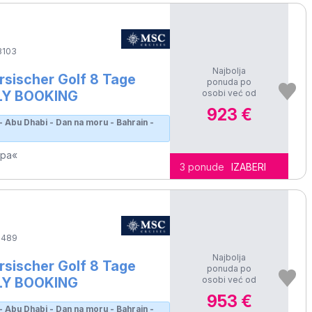
103
Najbolja
sischer Golf 8 Tage
ponuda po
osobi već od
RLY BOOKING
923 €
s - Abu Dhabi - Dan na moru - Bahrain -
opa«
3 ponude
IZABERI
5489
Najbolja
sischer Golf 8 Tage
ponuda po
osobi već od
RLY BOOKING
953 €
s - Abu Dhabi - Dan na moru - Bahrain -