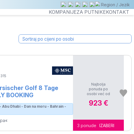
Region / Jezik
KOMPANIJE
ZA PUTNIKE
KONTAKT
315
Najbolja
sischer Golf 8 Tage
ponuda po
osobi već od
RLY BOOKING
923 €
s - Abu Dhabi - Dan na moru - Bahrain -
opa«
3 ponude
IZABERI