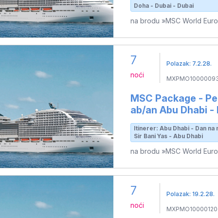
Doha - Dubai - Dubai
na brodu »MSC World Eur
7
Polazak: 7.2.28.
noći
MXPMO10000093
MSC Package - Per
ab/an Abu Dhabi 
Itinerer: Abu Dhabi - Dan na 
Sir Bani Yas - Abu Dhabi
na brodu »MSC World Eur
7
Polazak: 19.2.28.
noći
MXPMO10000120