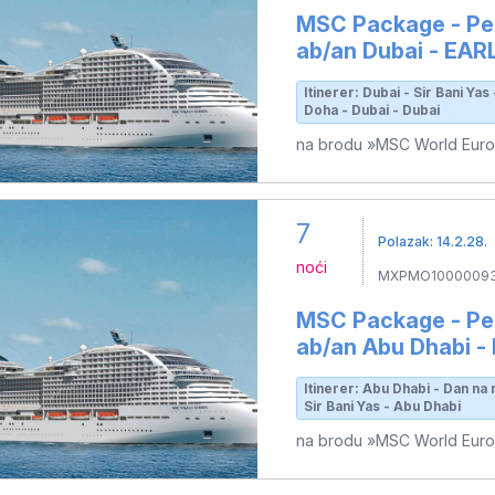
MSC Package - Per
ab/an Dubai - EA
Itinerer: Dubai - Sir Bani Ya
Doha - Dubai - Dubai
na brodu »MSC World Eur
7
Polazak: 14.2.28.
noći
MXPMO1000009
MSC Package - Per
ab/an Abu Dhabi 
Itinerer: Abu Dhabi - Dan na 
Sir Bani Yas - Abu Dhabi
na brodu »MSC World Eur