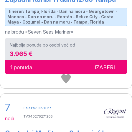
Itinerer: Tampa, Florida - Dan na moru - Georgetown -
Monaco - Dan na moru - Roatán - Belize City - Costa
Maya - Cozumel - Dan na moru - Tampa, Florida
na brodu »Seven Seas Mariner«
Najbolja ponuda po osobi već od
3.965 €
1 ponuda
IZABERI
7
Polazak: 28.11.27.
TV340276271205
noći