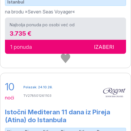
Istanbul
na brodu »Seven Seas Voyager«
Najbolja ponuda po osobi već od
3.735 €
1 ponuda
IZABERI
10
Polazak: 24.10.26.
TV278501261103
noći
Istočni Mediteran 11 dana iz Pireja
(Atina) do Istanbula