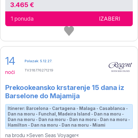
3.465 €
1 ponuda
IZABERI
14
Polazak: 5.12.27.
TV318776271219
noći
Prekookeansko krstarenje 15 dana iz
Barselone do Majamija
Itinerer: Barcelona - Cartagena - Malaga - Casablanca -
Dan na moru - Funchal, Madeira Island - Dan na moru -
Dan na moru - Dan na moru - Dan na moru - Dan na moru -
Hamilton - Dan na moru - Dan na moru - Miami
na brodu »Seven Seas Voyager«