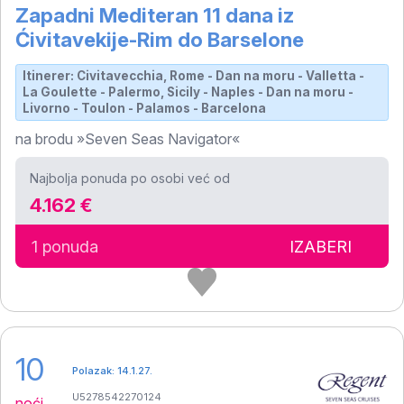
Zapadni Mediteran 11 dana iz
Ćivitavekije-Rim do Barselone
Itinerer: Civitavecchia, Rome - Dan na moru - Valletta -
La Goulette - Palermo, Sicily - Naples - Dan na moru -
Livorno - Toulon - Palamos - Barcelona
na brodu »Seven Seas Navigator«
Najbolja ponuda po osobi već od
4.162 €
1 ponuda
IZABERI
10
Polazak: 14.1.27.
U5278542270124
noći