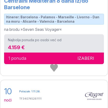
Centralni Mediteran 8 dana iz/do
Barselone
Itinerer: Barcelona - Palamos - Marseille - Livorno - Dan
na moru - Alicante - Valencia - Barcelona
na brodu »Seven Seas Voyager«
Najbolja ponuda po osobi već od
4.159 €
1 ponuda
IZABERI
10
Polazak: 1.11.26.
TF340745261111
noći