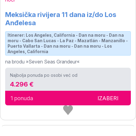
Meksička rivijera 11 dana iz/do Los
Anđelesa
Itinerer: Los Angeles, California - Dan na moru - Dan na
moru - Cabo San Lucas - La Paz - Mazatlán - Manzanillo -
Puerto Vallarta - Dan na moru - Dan na moru - Los
Angeles, California
na brodu »Seven Seas Grandeur«
Najbolja ponuda po osobi već od
4.296 €
1 ponuda
IZABERI