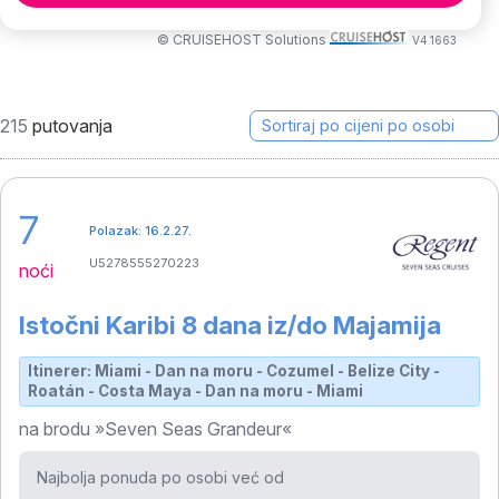
© CRUISEHOST Solutions
V4.1663
215
putovanja
7
Polazak: 16.2.27.
U5278555270223
noći
Istočni Karibi 8 dana iz/do Majamija
Itinerer: Miami - Dan na moru - Cozumel - Belize City -
Roatán - Costa Maya - Dan na moru - Miami
na brodu »Seven Seas Grandeur«
Najbolja ponuda po osobi već od