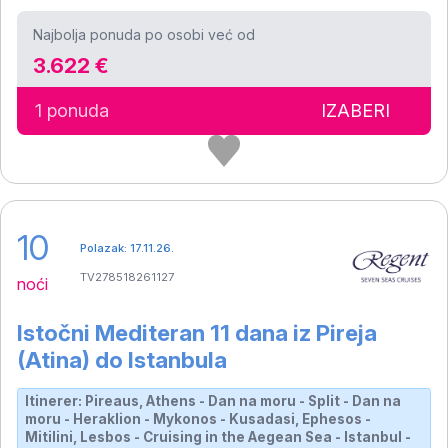
Najbolja ponuda po osobi već od
3.622 €
1 ponuda
IZABERI
10
Polazak: 17.11.26.
TV278518261127
noći
Istočni Mediteran 11 dana iz Pireja
(Atina) do Istanbula
Itinerer: Pireaus, Athens - Dan na moru - Split - Dan na
moru - Heraklion - Mykonos - Kusadasi, Ephesos -
Mitilini, Lesbos - Cruising in the Aegean Sea - Istanbul -