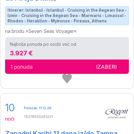
Itinerer: Istanbul - Istanbul - Cruising in the Aegean Sea -
Izmir - Cruising in the Aegean Sea - Marmaris - Limassol -
Rhodos - Heraklion - Mykonos - Pireaus, Athens
na brodu »Seven Seas Voyager«
Najbolja ponuda po osobi već od
3.927 €
1 ponuda
IZABERI
10
Polazak: 11.12.26.
TE278530261221
noći
Zapadni Karibi 11 dana iz/do Tampa