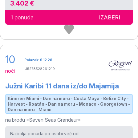
3.402 €
1 ponuda
IZABERI
10
Polazak: 9.12.26.
U5278528261219
noći
Južni Karibi 11 dana iz/do Majamija
Itinerer: Miami - Dan na moru - Costa Maya - Belize City -
Harvest - Roatán - Dan na moru - Monaco - Georgetown -
Dan na moru - Miami
na brodu »Seven Seas Grandeur«
Najbolja ponuda po osobi već od