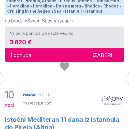
Itinerer: Pireaus, Athens - Pireaus, Athens - Dan na moru
- Heraklion - Heraklion - Dan na moru - Rhodos - Rhodos -
Cruising in the Aegean Sea - Istanbul - Istanbul
na brodu »Seven Seas Voyager«
Najbolja ponuda po osobi već od
3.820 €
1 ponuda
IZABERI
10
Polazak: 27.11.26.
TV278521261207
noći
Istočni Mediteran 11 dana iz Istanbula
do Pireja (Atina)