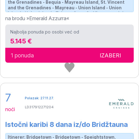
the Grenadines - Bequia - Mayreau Island, St. Vincent
and the Grenadines - Mayreau - Union Island - Union
Island - Union Island - Tobago Cays, St. Vincent and the
na brodu »Emerald Azzurra«
Grenadines - Bridgetown
Najbolja ponuda po osobi već od
5.145 €
1 ponuda
IZABERI
7
Polazak: 27.11.27.
LD317912271204
noći
Istočni karibi 8 dana iz/do Bridžtauna
Itinerer: Bridgetown - Bridgetown - Speightstown,