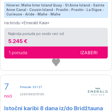
Itinerer: Mahe Inter Island Quay - St Anne Island - Sainte
Anne Canal - Cousin Island - Praslin - Praslin - La Digue -
Curieuse - Aride - Mahe - Mahe
na brodu »Emerald Kaia«
Najbolja ponuda po osobi već od
5.245 €
1 ponuda
IZABERI
7
Polazak: 23.1.27.
LD301393270130
noći
Istočni karibi 8 dana iz/do Bridžtauna