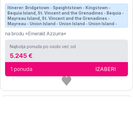
Itinerer: Bridgetown - Speightstown - Kingstown -
Bequia Island, St. Vincent and the Grenadines - Bequia -
Mayreau Island, St. Vincent and the Grenadines -
Mayreau - Union Island - Union Island - Union Island -
Tobago Cays, St. Vincent and the Grenadines -
na brodu »Emerald Azzurra«
Bridgetown
Najbolja ponuda po osobi već od
5.245 €
1 ponuda
IZABERI
7
Polazak: 1.4.28.
LD317930280408
noći