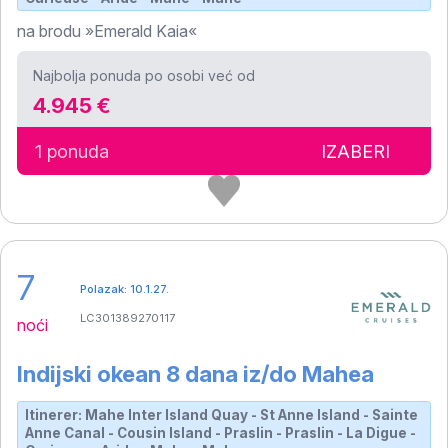
na brodu »Emerald Kaia«
Najbolja ponuda po osobi već od
4.945 €
1 ponuda
IZABERI
7
Polazak: 10.1.27.
LC301389270117
noći
Indijski okean 8 dana iz/do Mahea
Itinerer: Mahe Inter Island Quay - St Anne Island - Sainte
Anne Canal - Cousin Island - Praslin - Praslin - La Digue -