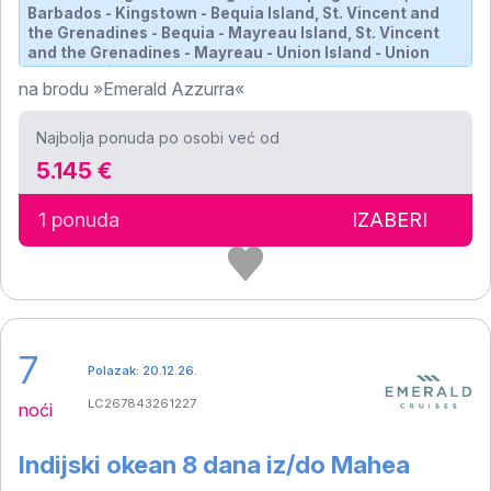
Barbados - Kingstown - Bequia Island, St. Vincent and
the Grenadines - Bequia - Mayreau Island, St. Vincent
and the Grenadines - Mayreau - Union Island - Union
Island - Union Island - Tobago Cays, St. Vincent and the
na brodu »Emerald Azzurra«
Grenadines - Bridgetown
Najbolja ponuda po osobi već od
5.145 €
1 ponuda
IZABERI
7
Polazak: 20.12.26.
LC267843261227
noći
Indijski okean 8 dana iz/do Mahea