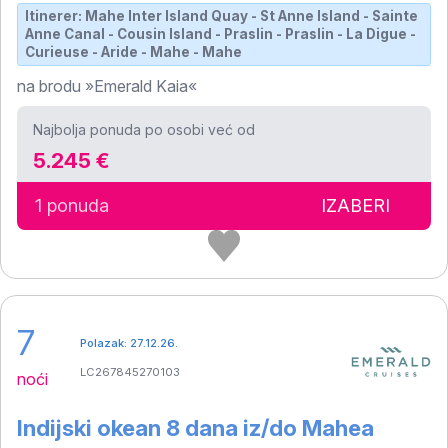
Itinerer: Mahe Inter Island Quay - St Anne Island - Sainte
Anne Canal - Cousin Island - Praslin - Praslin - La Digue -
Curieuse - Aride - Mahe - Mahe
na brodu »Emerald Kaia«
Najbolja ponuda po osobi već od
5.245 €
1 ponuda
IZABERI
7
Polazak: 27.12.26.
LC267845270103
noći
Indijski okean 8 dana iz/do Mahea