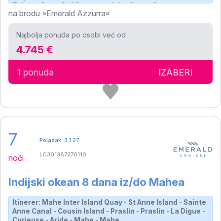
Tobago Cays, St. Vincent and the Grenadines -
na brodu »Emerald Azzurra«
Bridgetown
Najbolja ponuda po osobi već od
4.745 €
1 ponuda
IZABERI
7
Polazak: 3.1.27.
LC301387270110
noći
Indijski okean 8 dana iz/do Mahea
Itinerer: Mahe Inter Island Quay - St Anne Island - Sainte
Anne Canal - Cousin Island - Praslin - Praslin - La Digue -
Curieuse - Aride - Mahe - Mahe