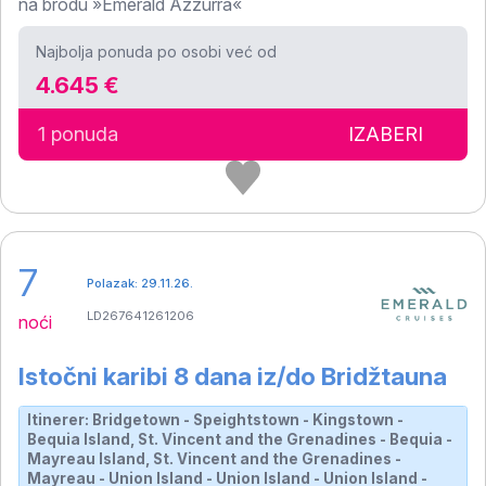
na brodu »Emerald Azzurra«
Bridgetown
Najbolja ponuda po osobi već od
4.645 €
1 ponuda
IZABERI
7
Polazak: 29.11.26.
LD267641261206
noći
Istočni karibi 8 dana iz/do Bridžtauna
Itinerer: Bridgetown - Speightstown - Kingstown -
Bequia Island, St. Vincent and the Grenadines - Bequia -
Mayreau Island, St. Vincent and the Grenadines -
Mayreau - Union Island - Union Island - Union Island -