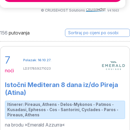
© CRUISEHOST Solutions
V4.1663
156
putovanja
7
Polazak: 16.10.27.
LD317859271023
noći
Istočni Mediteran 8 dana iz/do Pireja
(Atina)
Itinerer: Pireaus, Athens - Delos-Mykonos - Patmos -
Kusadasi, Ephesos - Cos - Santorini, Cyclades - Paros -
Pireaus, Athens
na brodu »Emerald Azzurra«