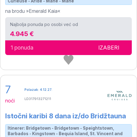
Curieuse - Aride - Mahe - Mahe
na brodu »Emerald Kaia«
Najbolja ponuda po osobi već od
4.945 €
1 ponuda
IZABERI
7
Polazak: 4.12.27.
LD317913271211
noći
Istočni karibi 8 dana iz/do Bridžtauna
Itinerer: Bridgetown - Bridgetown - Speightstown,
Barbados - Kingstown - Bequia Island, St. Vincent and